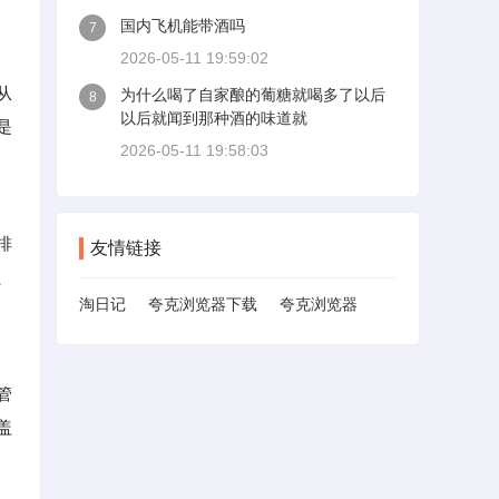
国内飞机能带酒吗
7
2026-05-11 19:59:02
从
为什么喝了自家酿的葡糖就喝多了以后
8
以后就闻到那种酒的味道就
是
2026-05-11 19:58:03
排
友情链接
、
淘日记
夸克浏览器下载
夸克浏览器
管
盖