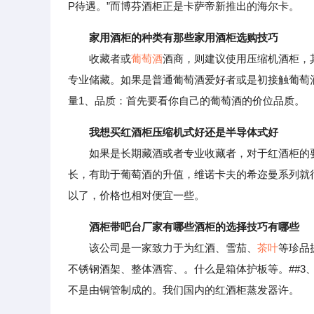
P待遇。”而博芬酒柜正是卡萨帝新推出的海尔卡。
家用酒柜的种类有那些家用酒柜选购技巧
收藏者或
葡萄酒
酒商，则建议使用压缩机酒柜，
专业储藏。如果是普通葡萄酒爱好者或是初接触葡萄
量1、品质：首先要看你自己的葡萄酒的价位品质。
我想买红酒柜压缩机式好还是半导体式好
如果是长期藏酒或者专业收藏者，对于红酒柜的要
长，有助于葡萄酒的升值，维诺卡夫的希迩曼系列就
以了，价格也相对便宜一些。
酒柜带吧台厂家有哪些酒柜的选择技巧有哪些
该公司是一家致力于为红酒、雪茄、
茶叶
等珍品
不锈钢酒架、整体酒窖、。什么是箱体护板等。##3
不是由铜管制成的。我们国内的红酒柜蒸发器许。