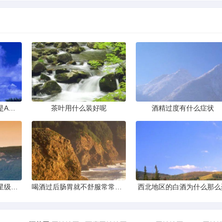
下列实验操作中正确的是A滴加液体B倾倒液体C点燃酒精灯D取用
茶叶用什么装好呢
酒精过度有什么症状
在三亚拍婚纱照想在五星级酒店里取景哪家酒店最合适拍婚纱照呢要
喝酒过后肠胃就不舒服常常都是
西北地区的白酒为什么那么