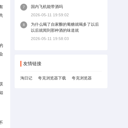
有
国内飞机能带酒吗
7
2026-05-11 19:59:02
共
为什么喝了自家酿的葡糖就喝多了以后
8
以后就闻到那种酒的味道就
2026-05-11 19:58:03
的
会
友情链接
淘日记
夸克浏览器下载
夸克浏览器
联
如
不