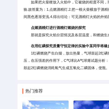
如果把火柴梗放入火焰中，它被烧的程度不同，现
验.故答案为：1.点燃酒精灯.2.把一根火柴横放于
间黑色逐渐变浅.4.得出结论：可见酒精灯火焰的外焰
点燃酒精灯进行酒精灯燃烧的探究
那就是探究火焰分层情况及各层温度，和燃烧生成
在用红磷探究质量守恒定律的实验中某同学将橡
1红磷燃烧产生白烟，放出热量，气球鼓起2红磷
压，在压强差的作用下，C气球比A气球瘪试题分析
鼓起2红磷燃烧消耗氧气生成五氧化二磷固体，使瓶
热门推荐