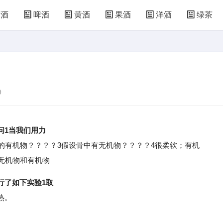
萄酒
啤酒
黄酒
果酒
洋酒
绿茶
9
问1当我们用力
有机物？？？？3假设骨中有无机物？？？？4很柔软；有机
无机物和有机物
行了如下实验1取
热。