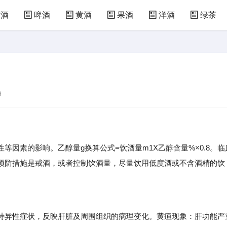
萄酒
啤酒
黄酒
果酒
洋酒
绿茶
9
等因素的影响。乙醇量g换算公式=饮酒量m1X乙醇含量%×0.8。临
预防措施是戒酒，或者控制饮酒量，尽量饮用低度酒或不含酒精的饮
异性症状，反映肝脏及周围组织的病理变化。黄疸现象：肝功能严