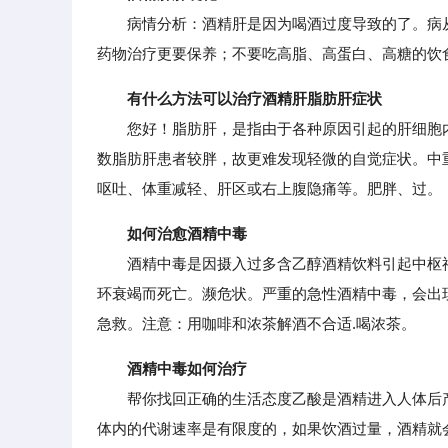
病情分析：酒精肝是因为喝酒过度导致的了。病从
药物治疗更要保养；不要吃高脂、高蛋白、高糖的饮
有什么方法可以治疗酒精肝脂肪肝症状
您好！脂肪肝，是指由于各种原因引起的肝细胞内
数脂肪肝患者较胖，故更难发现轻微的自觉症状。中
呕吐、体重减轻、肝区或右上腹隐痛等。肥胖、过。
如何治愈酒精中毒
酒精中毒是因摄入过多含乙醇酒精饮料引起中枢神
环衰竭而死亡。濒危状。严重的急性酒精中毒，会出
急救。注意：用咖啡和浓茶解酒不合适.喝浓茶。
酒精中毒如何治疗
帮你找回正确的生活态度乙酸是酒精进入人体后产
体内的代谢速率是有限度的，如果饮酒过量，酒精就