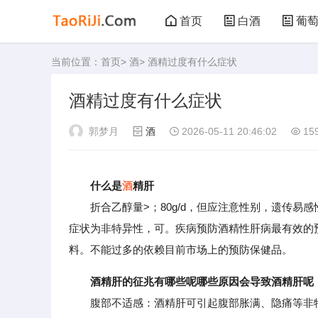
首页
白酒
葡
当前位置：
首页
>
酒
> 酒精过度有什么症状
黑茶
花茶
酒精过度有什么症状
郭梦月
酒
2026-05-11 20:46:02
15
什么是
酒
精肝
折合乙醇量>；80g/d，但应注意性别，遗传易感性
症状为非特异性，可。疾病预防酒精性肝病最有效的
料。不能过多的依赖目前市场上的预防保健品。
酒精肝的征兆有哪些呢哪些原因会导致酒精肝呢
腹部不适感：酒精肝可引起腹部胀满、隐痛等非特