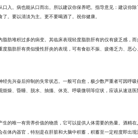
口入。病也能从口而出。所以建议你保养吧。指导意见：建议你除
食了。要以清淡为主。更不要喝酒了。祝你健康。
脂肪堆积过多的病变。其临床表现轻度脂肪肝有的仅有疲乏感，而
重度脂肪肝有类似慢性肝炎的表现，可有食欲不振、疲倦乏力、恶心
经先兴奋后抑制的失常状态。一般可自愈，极少数严重者可因呼吸
现烦燥、昏睡、脱水、抽搐、休克、呼吸微弱等症状，应该从速送医
生的唯一有营养价值的物质，它可以提供人体需要的热量。酒精在
会在体内器官，特别是在肝脏和大脑中积蓄，积蓄至一定程度即出现