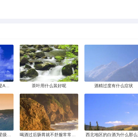
下列实验操作中正确的是A滴加液体B倾倒液体C点燃酒精灯D取用
茶叶用什么装好呢
酒精过度有什么症状
在三亚拍婚纱照想在五星级酒店里取景哪家酒店最合适拍婚纱照呢要
喝酒过后肠胃就不舒服常常都是
西北地区的白酒为什么那么