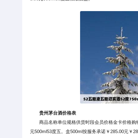
贵州茅台酒价格表
商品名称单位规格供货时段会员价格金卡价格购物车500m
元500ml53度五。盒500ml按服务承诺￥285.00元￥28