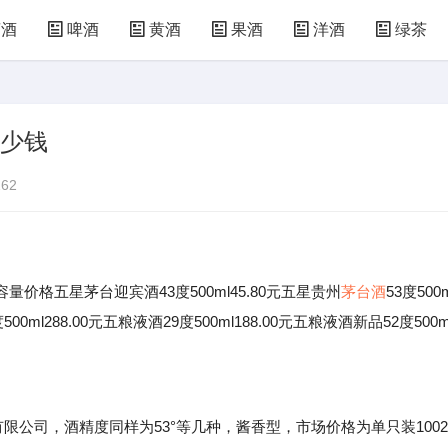
萄酒
啤酒
黄酒
果酒
洋酒
绿茶
多少钱
62
五星茅台迎宾酒43度500ml45.80元五星贵州
茅台酒
53度500
度500ml288.00元五粮液酒29度500ml188.00元五粮液酒新品52度500m
公司，酒精度同样为53°等几种，酱香型，市场价格为单只装1002