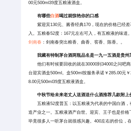
00元500ml39度五粮液酒盒。
有哪些
白酒
喝过就惊艳你的口感
紫迎宾130元、酱香经典170，现在的价格已经差
入。五粮春52度：167元左右可入，有五粮液的味道
剑南春
：剑南春突出粮香、曲香、窖香、陈香。。
我藏有特制茅台酒两瓶品名是一九一五酒是贵州
他们有时候要回收的就在30000到34000之问吧商
台迎宾酒盒500ml。盒500ml按服务承诺￥285.00元￥2
8.00元500ml39度五粮液酒盒。
中秋节给未来老丈人送酒送什么酒推荐几款附上
五粮液52度普五：以五粮液为代表的中国白酒，有
造产业之一。五粮液酒产自世。迎宾、王子也是价格
毕竟很多人一听茅台就很感兴趣。400左右的价位，