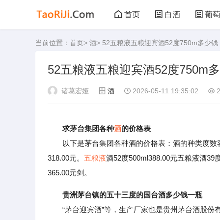
首页
白酒
葡
当前位置：
首页
>
酒
> 52五粮液五粮迎宾酒52度750m多少钱
黑茶
花茶
52五粮液五粮迎宾酒52度750m
诸葛宏娅
酒
2026-05-11 19:35:02
2
求茅台集团各种
酒
的价格表
以下是茅台集团各种酒的价格表：酒的种类度数容量价格
318.00元。
五粮液
酒52度500ml388.00元五粮液酒39
365.00元剑。
贵洲茅台镇的五十三度的国台酒多少钱一瓶
“茅台迎宾酒”等，生产厂家也是贵州茅台酒股份有限