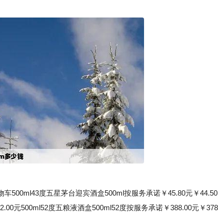
l43度五星茅台迎宾酒盒500ml按服务承诺￥45.80元￥44.50
2.00元500ml52度五粮液酒盒500ml52度按服务承诺￥388.00元￥378