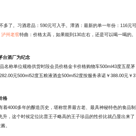
不多了。习酒君品：590元可入手。潭酒：最新的单一年份：116元
。
泸州老窖
特曲：价格太高，如果能到130左右，还是可以喝一喝的。
茅台酒厂为纪念
品名称单位规格供货时段会员价格金卡价格购物车500ml43度五星茅
82.00元500ml52度五粮液酒盒500ml52度按服务承诺￥388.00元￥3
价格
着4000多年的酿造历史，堪称世界最古老、最具神秘特色的食品制
飞升，这个时候定位比普王子略高的王子珍品的性价比就凸显出来了
在酱。