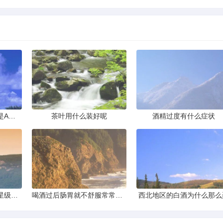
下列实验操作中正确的是A滴加液体B倾倒液体C点燃酒精灯D取用
茶叶用什么装好呢
酒精过度有什么症状
在三亚拍婚纱照想在五星级酒店里取景哪家酒店最合适拍婚纱照呢要
喝酒过后肠胃就不舒服常常都是
西北地区的白酒为什么那么