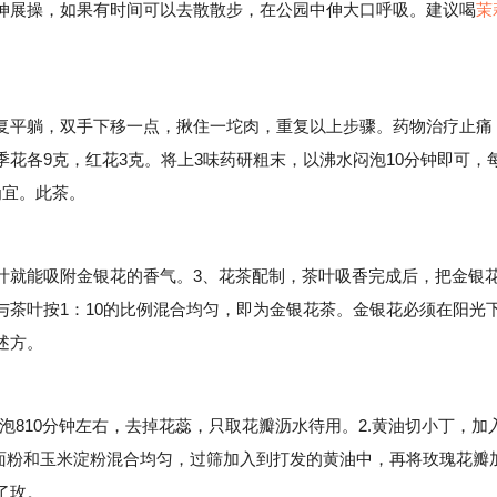
伸展操，如果有时间可以去散散步，在公园中伸大口呼吸。建议喝
茉
。
平躺，双手下移一点，揪住一坨肉，重复以上步骤。药物治疗止痛
花各9克，红花3克。将上3味药研粗末，以沸水闷泡10分钟即可，
为宜。此茶。
叶就能吸附金银花的香气。3、花茶配制，茶叶吸香完成后，把金银
茶叶按1：10的比例混合均匀，即为金银花茶。金银花必须在阳光
述方。
810分钟左右，去掉花蕊，只取花瓣沥水待用。2.黄油切小丁，加
筋面粉和玉米淀粉混合均匀，过筛加入到打发的黄油中，再将玫瑰花瓣
了玫。