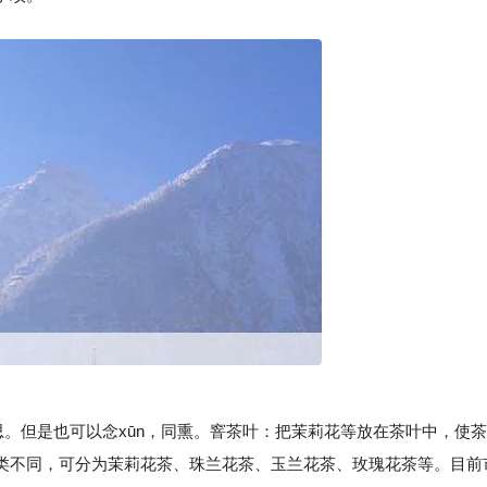
思。但是也可以念xūn，同熏。窨茶叶：把茉莉花等放在茶叶中，使茶
类不同，可分为茉莉花茶、珠兰花茶、玉兰花茶、玫瑰花茶等。目前