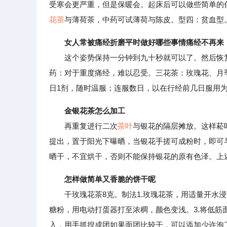
受寒会更严重，但是保暖会。起床后可以做些简单的
花茶
与薄荷茶，中药可试薄荷与陈皮。型四：贫血型
女人常被痛经折磨平时做好哪些事情痛经不再来
这个姿势保持一分钟到九十秒就可以了。然后恢复
药：对于重度痛经，难以忍受。三花茶：玫瑰花、月季
日1剂，随时温服；连服数日，以在行经前几日服用
金银花茶怎么加工
再重复进行二次
茶叶
与银花的隔层摊放。这样菘
提出，置于阳光下曝晒，当银花手搓可成粉时，即可与
晒干，不宜烘干，否则不能保持银花的原有色泽。上
怎样做简单又香脆的饼干呢
干玫瑰花茶8克。制法1.玫瑰花茶，用适量开水浸泡
糖粉，用电动打蛋器打至浓稠，颜色变浅。3.将低
入，用手抓捏成团如果面团比较干，可以添加少许泡