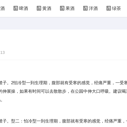
萄酒
啤酒
黄酒
果酒
洋酒
绿茶
13
楂子。2怕冷型一到生理期，腹部就有受寒的感觉，经痛严重，一受
的伸展操，如果有时间可以去散散步，在公园中伸大口呼吸。建议喝
易。
子。型二：怕冷型一到生理期，腹部就有受寒的感觉，经痛严重，