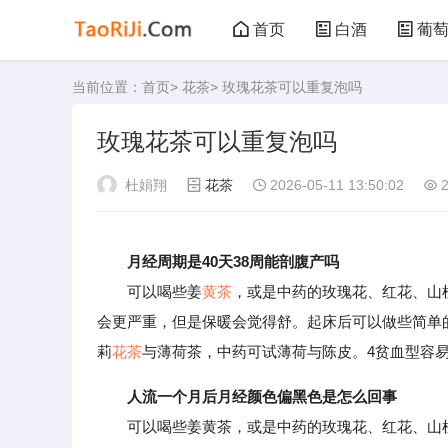
首页
白酒
葡
当前位置：
首页
>
花茶
> 玫瑰花茶可以重复泡吗
黑茶
花茶
玫瑰花茶可以重复泡吗
杜娟翔
花茶
2026-05-11 13:50:02
2
月经周期是40天38周能剖腹产吗
可以喝些姜
黄茶
，或是中药的玫瑰花、红花、山
会更严重，但是保暖会觉得舒。起床后可以做些简单
莉
花茶
与薄荷茶，中药可试薄荷与陈皮。4贫血型容
人流一个月后月经颜色偏黑色是怎么回事
可以喝些姜黄茶，或是中药的玫瑰花、红花、山楂