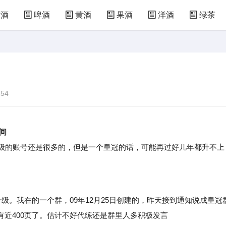
萄酒
啤酒
黄酒
果酒
洋酒
绿茶
54
间
级的账号还是很多的，但是一个皇冠的话，可能再过好几年都升不上
。我在的一个群，09年12月25日创建的，昨天接到通知说成皇冠
近400页了。估计不好代练还是群里人多积极发言