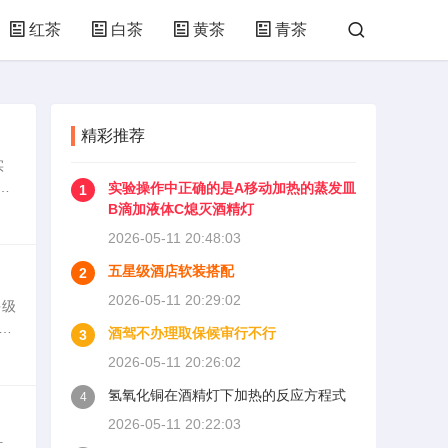
红茶
白茶
黄茶
青茶
精彩推荐
实
品
实验操作中正确的是A移动加热的蒸发皿
1
丹
B滴加液体C熄灭酒精灯
2026-05-11 20:48:03
五星级酒店软装搭配
2
2026-05-11 20:29:02
多级
皇
酒驾不办理取保候审行不行
3
知
2026-05-11 20:26:02
氢氧化铜在酒精灯下加热的反应方程式
4
2026-05-11 20:22:03
灯