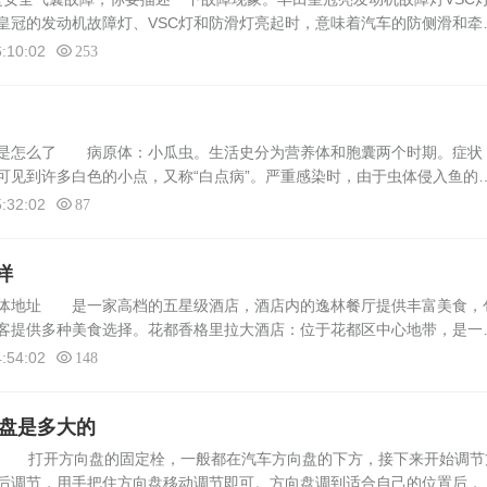
冠的发动机故障灯、VSC灯和防滑灯亮起时，意味着汽车的防侧滑和牵
田皇冠的发动机故障灯、VSC灯和防滑灯亮起时，这意味着汽车的防侧滑
:10:02
253
了是怎么了 病原体：小瓜虫。生活史分为营养体和胞囊两个时期。症状
可见到许多白色的小点，又称“白点病”。严重感染时，由于虫体侵入鱼的
的病灶部位组织增生，并分泌大量粘液，形成一层白色的薄膜覆盖于病灶
:32:02
87
样
具体地址 是一家高档的五星级酒店，酒店内的逸林餐厅提供丰富美食，
客提供多种美食选择。花都香格里拉大酒店：位于花都区中心地带，是一
的服务和舒适的住宿环境著称。广州花都皇冠假日酒店：位于广州市花都
:54:02
148
向盘是多大的
置 打开方向盘的固定栓，一般都在汽车方向盘的下方，接下来开始调节
后调节，用手把住方向盘移动调节即可。方向盘调到适合自己的位置后，