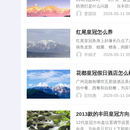
防滑灯是什么问题 当丰田皇
力控制系统出现了故障。当丰
娄固琼
2026-05-11 06
牵引力控制系统...
红尾皇冠怎么养
红尾皇冠鱼身上好像长白点
病鱼皮肤、鳃瓣、鳍条，肉眼
肤和鳃的表皮组织，引起寄主
许娟才
2026-05-11 05
面。同时鳍条病灶部位。...
花都皇冠假日酒店怎么
广州花都有哪些五星级酒店
括中餐、西餐和自助餐，为宾
豪华的五星级酒店，以其优质
彭怡惠
2026-05-11 04
迎宾大道189号，是一。...
2013款的丰田皇冠方
12代皇冠方向盘位置调节设
向盘，方向盘只可以上下和前