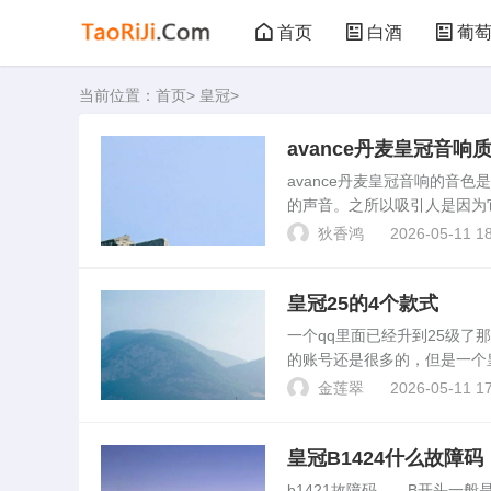
首页
白酒
葡
当前位置：
首页
>
皇冠
>
黑茶
花茶
avance丹麦皇冠音
avance丹麦皇冠音响的音
的声音。之所以吸引人是因为
都将这一时尚风格融入其中。
狄香鸿
2026-05-11 18
麦音响制作，皇...
皇冠25的4个款式
一个qq里面已经升到25级
的账号还是很多的，但是一个
冠QQ群，聊天聊出来的，群的
金莲翠
2026-05-11 17
说成皇冠群...
皇冠B1424什么故障码
b1421故障码 B开头一般