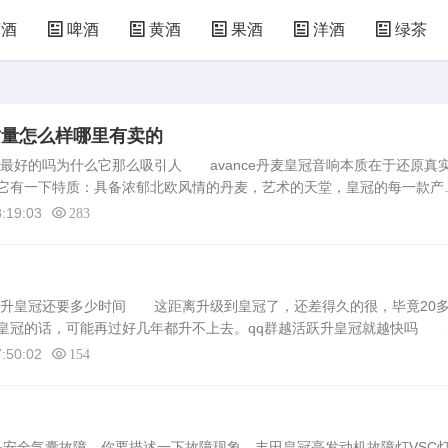
萄酒
啤酒
黄酒
果酒
洋酒
绿茶
响质量怎么样哪里有卖的
色是最好的吗为什么它那么吸引人 avance丹麦皇冠音响本质在于还原真
它有一下特质：具备浓郁北欧风情的丹麦，艺术的天堂，皇冠的每一款产
使得每一款产品都犹如艺术品般的精美。尖端的音响研发技术加上严谨的
:19:03
283
了那升皇冠还要多少时间 这距离升级到皇冠了，还差得久的很，毕竟20
皇冠的话，可能再过好几年都升不上去。qq群越活跃升皇冠就越快吗 
活跃度高就能升级。我在的一个群，09年12月25日创建的，昨天接到通
:50:02
154
是安全气囊故障，你要描述一下故障现象。丰田皇冠亮发动机故障灯VSC