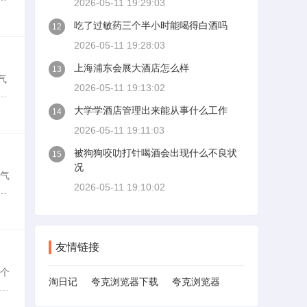
2026-05-11 19:29:03
直
吃了过敏药三个半小时能喝得白酒吗
12
2026-05-11 19:28:03
上海浦东会展大酒店怎么样
13
气
2026-05-11 19:13:02
，
专
大学学酒店管理出来能从事什么工作
14
2026-05-11 19:11:03
被狗狗咬叻打针喝酒会出现什么不良状
15
况
全气
2026-05-11 19:10:02
是
果
友情链接
0个
淘日记
夸克浏览器下载
夸克浏览器
、
么