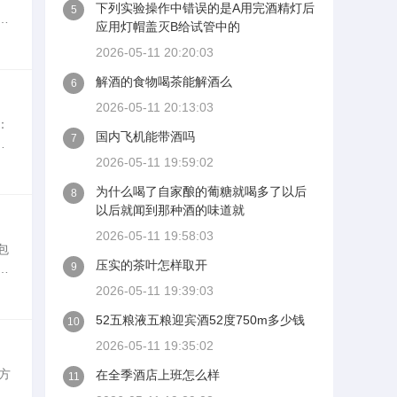
下列实验操作中错误的是A用完酒精灯后
5
引
应用灯帽盖灭B给试管中的
和
2026-05-11 20:20:03
解酒的食物喝茶能解酒么
6
2026-05-11 20:13:03
：
国内飞机能带酒吗
7
皮
2026-05-11 19:59:02
表
为什么喝了自家酿的葡糖就喝多了以后
8
以后就闻到那种酒的味道就
2026-05-11 19:58:03
包
压实的茶叶怎样取开
9
家
区
2026-05-11 19:39:03
52五粮液五粮迎宾酒52度750m多少钱
10
2026-05-11 19:35:02
方
在全季酒店上班怎么样
11
一