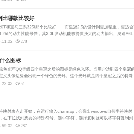
T相比哪款比较好
L20T和宝马三系325I那个比较好 而皇冠2.5的设计则更加稳重，更适合
25I的动力性能最佳，其3.0L发动机能够提供强大的动力输出。奥迪A6L2
力表现。而皇冠2.5的2.5L发动机虽然不如前两者，但也...
:11:02
278
是什么图标
色光环QQ等级四个皇冠之后的图标是绿色光环。当用户达到四个皇冠
定义头像边缘会出现一个绿色的光环。这个光环就是四个皇冠之后的特殊
级已经达到了一定的高度，他们在QQ社交中的地位也相对较高。同时，
:22:03
51
射表点击开始，在运行输入charmap，会弹出windows自带字符映射
hic，在下拉找到想要的特殊符号。选中字符，选择复制就可以将字符复制到
冠符号的一些常见方法，你可以根据自己的需求和操作习惯选择适合自己
:59:02
287