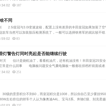
检查一下是否舒适，看是否顺手，能否顺利操作，如有不适，再次调节，
:34:02
187
有啥不同
差别 2.5l皇冠与3.0l变速波箱，配置上没有差异的丰田皇冠如果加装了空
这款车当然可以加装胎压检测系统了，一般可以选择铁将军的就比较不错
，希望我的回答能够帮助到你，如果能够帮助到您那就太好了，汽车大师
:59:02
83
滑灯警告灯同时亮起是否能继续行驶
亮时灭 估计是烧机油了，看看机油尺，还有机油没有！丰田皇冠25安
又正常是什么回事 电脑板问题安全气囊电脑板一般都在排档杆前面或者
AG的地方是气囊。用电脑进气囊糸统检测故障，再根据故障意思进行修复如
:34:02
251
0级的歪歪积分不到60，而皇冠积分是1008，所以你自己至少要挂95
0W左右价位的轿车个人认为像奥迪A4L、宝马3系、奔驰C级、别克君越
都是相对不错的选择。皇冠叶子上长了很多想铁锈的东西一擦就掉那是什
:02:03
237