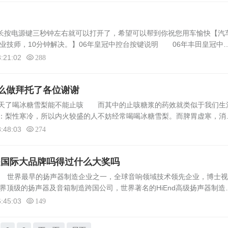
，长按电源键三秒钟左右就可以打开了，希望可以帮到你祝您用车愉快【汽
专业技师，10分钟解决。】06年皇冠中控台按键说明 06年丰田皇冠中
键、音响系统键、停车双闪键、车门玻璃升降键、前玻璃除霜键、油箱盖
:21:02
288
么做拜托了各位谢谢
两天了喝冰糖雪梨能不能止咳 而其中的止咳糖浆的药效就类似于我们生
：梨性寒冷，所以内火较盛的人不妨经常喝喝冰糖雪梨。而脾胃虚寒，消
食。冰糖雪梨只有用真正的雪梨来做，才有更好的治咳嗽效果，有一种皇
:48:03
274
响是国际大品牌吗得过什么大奖吗
哪些 世界最早的扬声器制造企业之一，全球音响领域技术领先企业，博士
i世界顶级的扬声器及音箱制造跨国公司，世界著名的HiEnd高级扬声器制造
VANCE皇冠始创于1973年丹麦，世界知名品牌，世界顶级音响品牌，欧
:45:03
149