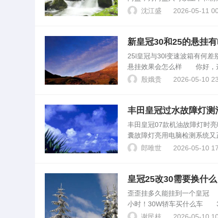
定要记得锁上固定栓，最好再
沈江盛
2026-05-11 00
到调到适合自己的舒。丰...
新皇冠30和25的悬挂
25l皇冠与30l变速波箱有何
悬挂效果会怎么样 你好，
安装简单价格便宜！感谢使用
殷娥贵
2026-05-10 23
门为车主...
丰田皇冠过水故障灯测
丰田皇冠07款机油故障灯时
囊故障灯亮用电脑检测系统
档杆下面。车上有带AIRB
郎唯世
2026-05-10 17
没有故障电脑可以...
皇冠25改30需要换什么
歪歪挂多久能挂到一个皇冠 3
小时！30W轿车买什么车 3
丰田皇冠、福特金牛座等车型
谢民枝
2026-05-10 10