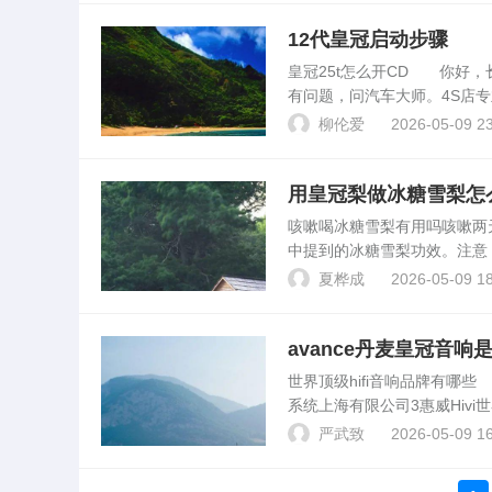
12代皇冠启动步骤
皇冠25t怎么开CD 你好
有问题，问汽车大师。4S店
台按键主要包括暖风键、空调
柳伦爱
2026-05-09 23
开键、前引擎盖...
用皇冠梨做冰糖雪梨怎
咳嗽喝冰糖雪梨有用吗咳嗽
中提到的冰糖雪梨功效。注意
不良及产后血虚的人，不可多
夏桦成
2026-05-09 18
梨和雪梨非常相似，在购买...
avance丹麦皇冠音
世界顶级hifi音响品牌有
系统上海有限公司3惠威Hiv
商，广州惠威电器有限公司4A
严武致
2026-05-09 16
领...