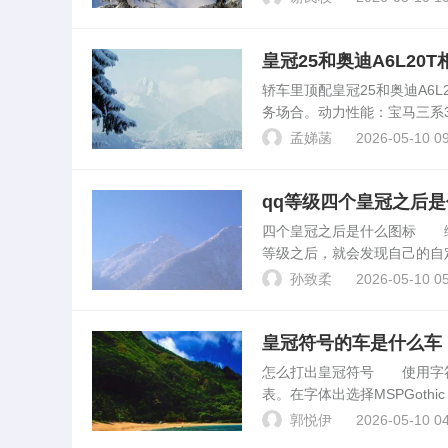
啊怎么...
皇冠25和奥迪A6L20
轿车里顶配皇冠25和奥迪A6
务场合。动力性能：宝马三系3.
0T的2.0T发动机也有很好的动
孟娣菡
2026-05-10 09
qq等级四个皇冠之后
四个皇冠之后是什么图标 绿
等级之后，就会发现自己的自
标。绿色光环代表着用户的等
孙致柔
2026-05-10 05
也是。QQ等级几个太阳后...
皇冠符号的车是什么车
怎么打出皇冠符号 使用字符映
表。在字体出选择MSPGot
他地方使用。以上就是打出皇
郭悦伊
2026-05-10 04
的。王冠...