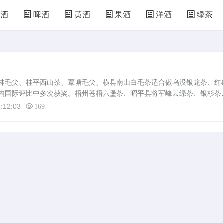
萄酒
啤酒
黄酒
果酒
洋酒
绿茶
林毛尖、桂平西山茶、覃塘毛尖、横县南山白毛茶适合做乌没银龙茶、红
内国际评比中多次获奖。梧州苍梧六堡茶、昭平县将军峰云绿茶、银杉茶
白毛茶、金秀罗乡白牛茶绿茶类“中国茉莉花之都”之称的横县，目。桂林
:12:03
169