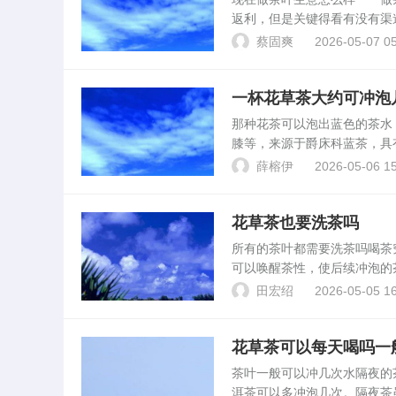
返利，但是关键得看有没有
是中国的传统文化，只要你认
蔡固爽
2026-05-07 05
所谓方法不对，努力白费。...
一杯花草茶大约可冲泡
那种花茶可以泡出蓝色的茶
膝等，来源于爵床科蓝茶，具
呈现淡淡的蓝色，含有丰富的
薛榕伊
2026-05-06 15
蝶豆花，花。玫瑰花茶如何...
花草茶也要洗茶吗
所有的茶叶都需要洗茶吗喝
可以唤醒茶性，使后续冲泡的
这主要看个人口味偏好。黑茶
田宏绍
2026-05-05 16
除这些杂质。花茶：花茶一...
花草茶可以每天喝吗一
茶叶一般可以冲几次水隔夜
洱茶可以多冲泡几次。隔夜茶