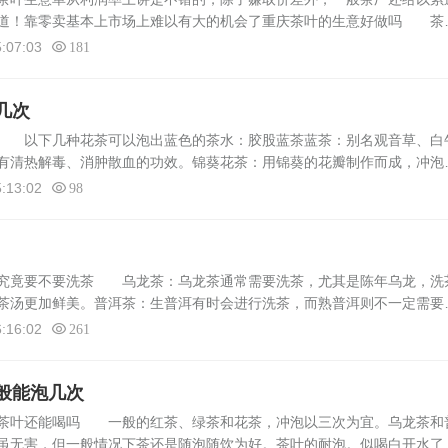
渠道！靠零卖基本上市场上难以有大的机会了重庆茶叶的生意好做吗 茶
真去经营，一定会有收获，生意好不好做其实完全在于个人，方法最重要
:07:03
181
几次
水 以下几种花茶可以泡出蓝色的茶水：胶股蓝茶蓝茶：别名观音草、白
有清热解毒、消肿散血的功效。锦葵花茶：用锦葵的花瓣制作而成，冲泡
抗氧化成分，能帮助身体排毒、缓解压力。蓝蝴蝶花茶蝶豆花茶：也被称
:13:02
98
茶究竟要不要洗茶 乌龙茶：乌龙茶通常需要洗茶，尤其是陈年乌龙，洗
茶汤更加鲜美。普洱茶：生普洱有时会进行洗茶，而熟普洱则不一定需要
：黑茶如六堡茶等，由于其紧压成砖，可能含有较多杂质，洗茶可以帮助
:16:02
261
般能泡几次
的茶叶还能喝吗 一般的红茶、绿茶和花茶，冲泡以三次为宜。乌龙茶和
虽无害，但一般情况下茶还是随泡随饮为好。茶叶的耐泡。似喝白开水了