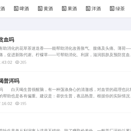
萄酒
啤酒
黄酒
果酒
洋酒
绿茶
贫血吗
有助消化的花草茶迷迭香——能帮助消化改善胀气、腹痛及头痛。薄荷—
痛，促进新陈代谢。柠檬草——可帮助消化、利尿，滋润肌肤及预防贫血
。矢车菊——帮助消化，舒缓风湿疼痛，有助治疗胃痛、支气管炎。美容
:43:02
205
喝普洱吗
肥吗 白天喝生普很醒脑，有一种荡涤身心的清澈感，对血管的疏理也比
的帮助也是各有偏重。建议是：昼饮生普，夜品熟普。根据你的实际情况
普洱熟茶的减肥效果最佳。除此之外，它还养胃暖体，也许是最适合女性
:16:02
195
茶叶生意单从利润率上讲是不错的，除了赚取价差外，一般茶厂还给以累