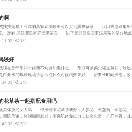
的啊
试找找龙鑫工业园的高辉武汉哪里可以买到熏衣草茶 汉口香港路那里
里一定有.武汉哪里有罗汉果茶卖 以下是武汉售卖罗汉果茶的部分地点
一家大型连锁超市，提供各种生活用品和食品，包括罗汉果。武商量贩：
:11:02
182
喝较好
呢我现在是怀孕的时候啊不知道能喝什么 孕期可以偶尔喝点菊花，玫瑰
还是白开水的哦玫瑰花茶怎么泡什么时候喝效果好 需要长时间浸泡，效
也更好，如果是高温，就出现土黄色，很苦涩，如果时间很短，效果出不
:34:03
249
的花草茶一起搭配食用吗
虚痰湿体质的女人喝 强身健体花草茶成分：人参花、金盏菊、金莲花、
进新陈代谢，抑制细胞衰老，增强肌体免疫力，祛痰化淤，护肝养胃，减
最好到中药店里看看，咨询一下适合喝什么样的花茶，上面的只是建议花
:42:02
300