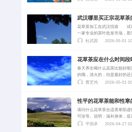
气。薄荷...
武汉哪里买正宗花草茶
花草茶加工在武汉找谁 试
一家专业的茶叶批发市场，那
中百仓储：中百仓储是武汉的
杜武固
2026-05-01 10
商量贩也是武汉的一家大...
花草茶应在什么时间段
春天养生喝什么花茶比较好
的哦，清火的，但是最好的
才好，水才能呈现红色，口味
曹芝鸿
2026-05-01 00
泡花茶也可用盖碗冲泡，冲...
性平的花草茶能和性寒
请问什么花草茶合适畏寒阳
可珍等。说明：滋补身体，促
疾病，保持身体的青春活力。
平国承
2026-04-27 02
有一定功效，但是需要有明...