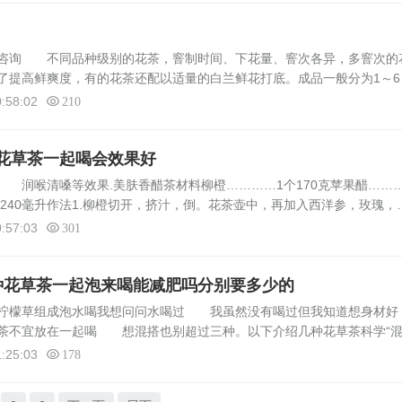
求咨询 不同品种级别的花茶，窨制时间、下花量、窨次各异，多窨次的
了提高鲜爽度，有的花茶还配以适量的白兰鲜花打底。成品一般分为1～6
紧结匀整，色泽黄绿尚润；内质香气鲜灵浓郁，具有明显的鲜花香气，汤
:58:02
210
花草茶一起喝会效果好
 润喉清嗓等效果.美肤香醋茶材料柳橙…………1个170克苹果醋……
杯240毫升作法1.柳橙切开，挤汁，倒。花茶壶中，再加入西洋参，玫瑰，
参所含的各种氨基酸，可以增强身体的免疫力，促进皮肤胶原细胞再生，抗
:57:03
301
种花草茶一起泡来喝能减肥吗分别要多少的
香柠檬草组成泡水喝我想问问水喝过 我虽然没有喝过但我知道想身材好
茶不宜放在一起喝 想混搭也别超过三种。以下介绍几种花草茶科学“
菊：可以调节内分泌，消除疲劳。迷迭香+马鞭草+柠檬草：分解。减脂花+
:25:03
178