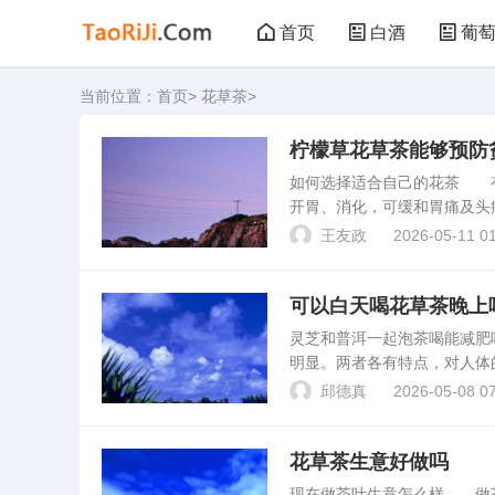
首页
白酒
葡
当前位置：
首页
>
花草茶
>
黑茶
花茶
柠檬草花草茶能够预防
如何选择适合自己的花茶 
开胃、消化，可缓和胃痛及头
也治腹泻和偏头痛。孕妇不宜
王友政
2026-05-11 01
肤的花。有哪些花草茶是可...
可以白天喝花草茶晚上
灵芝和普洱一起泡茶喝能减
明显。两者各有特点，对人体
熟普可能是更合适你的选择。
邱德真
2026-05-08 07
用的茶叶了。普洱。蜂蜜和...
花草茶生意好做吗
现在做茶叶生意怎么样 做