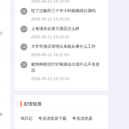
2026-05-11 19:29:03
冲
吃了过敏药三个半小时能喝得白酒吗
12
2026-05-11 19:28:03
上海浦东会展大酒店怎么样
13
好
2026-05-11 19:13:02
减
大学学酒店管理出来能从事什么工作
14
2026-05-11 19:11:03
被狗狗咬叻打针喝酒会出现什么不良状
15
况
2026-05-11 19:10:02
准
代
友情链接
水
淘日记
夸克浏览器下载
夸克浏览器
又