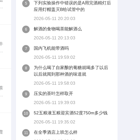
下列实验操作中错误的是A用完酒精灯后
5
道
应用灯帽盖灭B给试管中的
，
2026-05-11 20:20:03
解酒的食物喝茶能解酒么
6
2026-05-11 20:13:03
牛
国内飞机能带酒吗
7
后
2026-05-11 19:59:02
为
为什么喝了自家酿的葡糖就喝多了以后
8
以后就闻到那种酒的味道就
2026-05-11 19:58:03
茶
压实的茶叶怎样取开
9
，
去
2026-05-11 19:39:03
52五粮液五粮迎宾酒52度750m多少钱
10
2026-05-11 19:35:02
普
在全季酒店上班怎么样
11
。