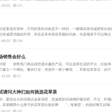
冲泡次数通常以三次为度。乌龙茶在冲泡时投叶量大，茶叶粗老，可以多
:34:02
315
但是要选对茶种，不同的茶的功效是不一样的，一般喝绿茶对减肥有比较
仅有减肥消脂的作用，而且还具有美容养颜的功效。但是喝茶不可以喝太
用，平常多运动，少吃高热量的食品，对减肥也有好处。如何用花草茶来
:48:02
294
.
场销售会好么
意好呢 销售热门商品或您感兴趣的产品。可以选择合适的平台，比如淘
己建立一个网站。餐饮行业：考虑开一家小餐馆、。开家花草茶店：由于
几个月，每个月净赚1万2-1万5，可谓是非常暴利的小本创业项目。快递
:15:02
53
试请问大神们如何挑选花草茶
的，要想去火的话喝点金银花吧，想减肥的话就喝柠檬水吧，不过，柠檬
，容易晒黑什么牌子的花草茶比较好啊 "；海澳思"；的很好啊又好喝
知道比那里有没有！秋天适合喝什么花草茶 喝茉莉花茶可以帮助清新口
:56:02
182