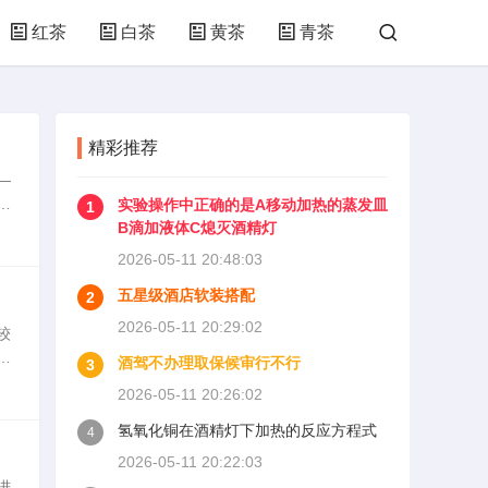
红茶
白茶
黄茶
青茶
精彩推荐
—
，
实验操作中正确的是A移动加热的蒸发皿
1
益
B滴加液体C熄灭酒精灯
2026-05-11 20:48:03
五星级酒店软装搭配
2
2026-05-11 20:29:02
较
，
酒驾不办理取保候审行不行
3
饮
2026-05-11 20:26:02
氢氧化铜在酒精灯下加热的反应方程式
4
2026-05-11 20:22:03
进