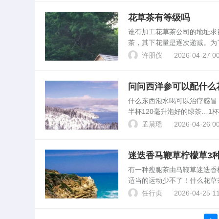
花草茶有等级吗
谁有加工花草茶公司的地址
茶，其下花量是逐次递减。为
和片茶。品质特点：外形条索
许朋仪
2026-04-27 00
浅黄明亮，叶底细嫩匀亮...
问问西洋参可以配什么
什么东西泡水喝可以治疗感冒
半杯120毫升泡好的绿茶…1
泡5分钟即可.美丽叮咛西洋
孟晨瑶
2026-04-26 00
老，预防。...
迷迭香马鞭草柠檬草3
有一种瘦腿茶由马鞭草迷迭
适当的运动少不了！什么花草
搭”法：玫瑰花+枸杞子+杭白
任行贞
2026-04-25 11
鞭草+七叶胆：清血...