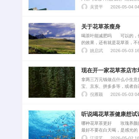
因此，一般的红、绿、花茶，
吴贤平
2026-05-04 04
泡几次。以红碎茶为原料加...
关于花草茶瘦身
喝茶叶能减肥吗 可以的，
的效果，还有就是花草茶，不
多，只可以作为一种辅助的作
姚启武
2026-05-03 16
肥 考虑可以服用乌龙茶来..
现在开一家花草茶店市
拿两三万元钱做点什么小生
宝、京东、拼多多等，或者自
确、花草茶的品种齐全，开业
倪雁颖
2026-05-03 04
理点：快递代理点主。杜...
听说喝花草茶健康想试
哪种花草茶更好 玫瑰养颜
最好不要在白天喝，是感光的
有效果，我在重庆买的，不
江滢艺
2026-05-02 16